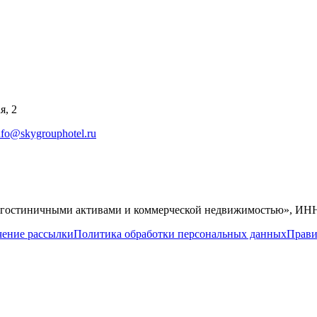
я, 2
nfo@skygrouphotel.ru
тиничными активами и коммерческой недвижимостью», ИНН 
чение рассылки
Политика обработки персональных данных
Прави