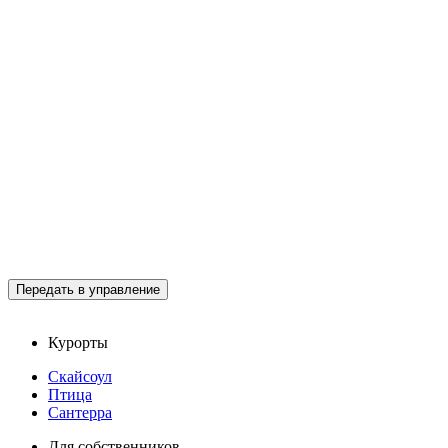
Передать в управление
Курорты
Скайсоул
Птица
Сантерра
Для собственников